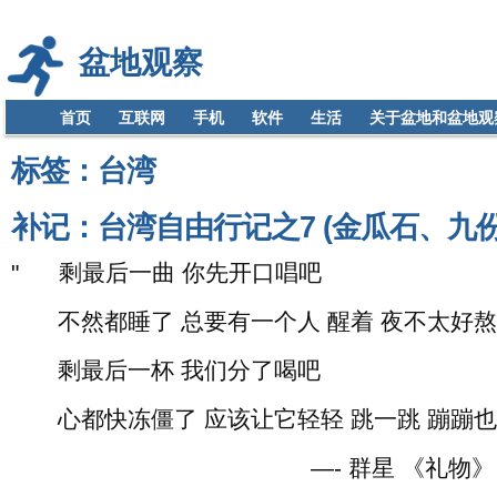
盆地观察
首页
互联网
手机
软件
生活
关于盆地和盆地观
标签：台湾
补记：台湾自由行记之7 (金瓜石、九份老
" 剩最后一曲 你先开口唱吧
不然都睡了 总要有一个人 醒着 夜不太好熬
剩最后一杯 我们分了喝吧
心都快冻僵了 应该让它轻轻 跳一跳 蹦蹦也
—- 群星 《礼物》