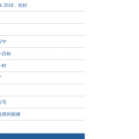
& 2018，你好
行中
小目标
一时
了
点宅
选择的困难