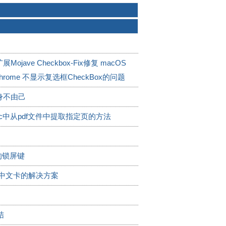
ojave Checkbox-Fix修复 macOS
 Chrome 不显示复选框CheckBox的问题
身不由己
c中从pdf文件中提取指定页的方法
 的锁屏键
输入中文卡的解决方案
结