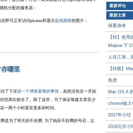
最新评论
衡随机分配的服务器：
最新文章
后即可正常访问picasa和显示
盆地观察
的图片：
保重身体
【转】使用扩展M
Mojave 下
人在江湖，
片存哪里
【转载】Ma
焦虑
结了下
建设一个博客要整的事情
，虽然没包含一开始
Mac OS X
但也算比较全了。除了这些，为了保证每篇文章至少
chrome
花一两个小时甚至更多的时间。
2017年小结
是为了明天的不折腾; 为了响应不折腾的号召，
盆
2018元旦小