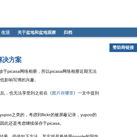
生活
关于盆地和盆地观察
归档
赞助商链接
解决方案
picasa网络相册，所以picasa网络相册近期无法
也影响写博的兴趣。
乱，也无法享受到之前在《
图片存哪里
》一文中提到
poo之类的，考虑到flickr的被屏蔽记录，yupoo的
此还是考虑继续保存于picasa。
果，提供如下方法，其实就是将使用google的国内