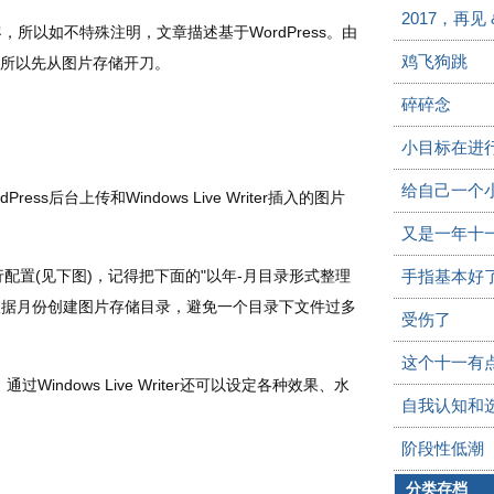
2017，再见 
，所以如不特殊注明，文章描述基于WordPress。由
鸡飞狗跳
料，所以先从图片存储开刀。
碎碎念
小目标在进
给自己一个
s后台上传和Windows Live Writer插入的图片
又是一年十
行配置(见下图)，记得把下面的"以年-月目录形式整理
手指基本好
会根据月份创建图片存储目录，避免一个目录下文件过多
受伤了
这个十一有
indows Live Writer还可以设定各种效果、水
自我认知和
阶段性低潮
分类存档