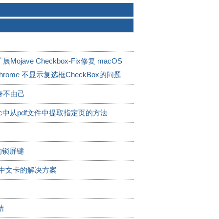
ojave Checkbox-Fix修复 macOS
 Chrome 不显示复选框CheckBox的问题
身不由己
c中从pdf文件中提取指定页的方法
 的锁屏键
输入中文卡的解决方案
结