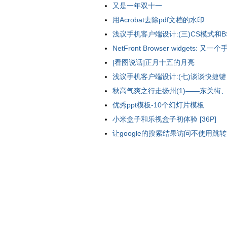
又是一年双十一
用Acrobat去除pdf文档的水印
浅议手机客户端设计:(三)CS模式和B
NetFront Browser widgets: 又一
[看图说话]正月十五的月亮
浅议手机客户端设计:(七)谈谈快捷键
秋高气爽之行走扬州(1)——东关街、个
优秀ppt模板-10个幻灯片模板
小米盒子和乐视盒子初体验 [36P]
让google的搜索结果访问不使用跳