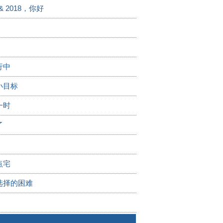
& 2018，你好
行中
小目标
一时
了
点宅
选择的困难