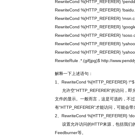
RewriteCond %{HTTP_REFERER} !pendd
RewriteCond %{HTTP_REFERER} !baidu.
RewriteCond %{HTTP_REFERER} !msn.c
RewriteCond %{HTTP_REFERER} !google
RewriteCond %{HTTP_REFERER} !soso.
RewriteCond %{HTTP_REFERER} !yahoo
RewriteCond %{HTTP_REFERER} !yahoo.
RewriteRule .*.(gif|jpg)$ http://www.penddy
解释一下上述语句：
1、RewriteCond %{HTTP_REFERER} !^$ 
允许空“HTTP_REFERER”的访问
文件的显示。一般而言，这是可选的，不过
有“HTTP_REFERER”才能访问，可
2、RewriteCond %{HTTP_REFERER} !dom
设置允许访问的HTTP来源，包括我们的站点自身
Feedburner等。