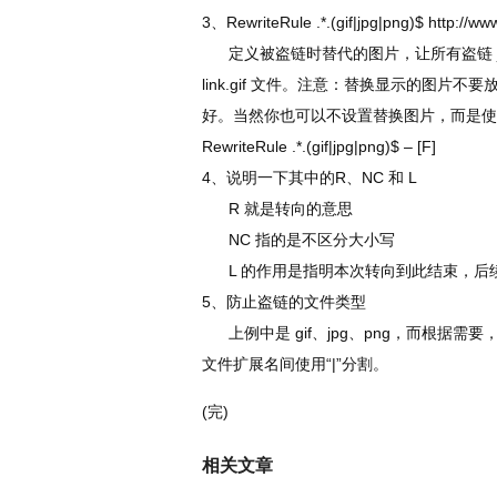
3、RewriteRule .*.(gif|jpg|png)$ http://ww
定义被盗链时替代的图片，让所有盗链 jpg
link.gif 文件。注意：替换显示的图
好。当然你也可以不设置替换图片，而是使
RewriteRule .*.(gif|jpg|png)$ – [F]
4、说明一下其中的R、NC 和 L
R 就是转向的意思
NC 指的是不区分大小写
L 的作用是指明本次转向到此结束，后
5、防止盗链的文件类型
上例中是 gif、jpg、png，而根据需要
文件扩展名间使用“|”分割。
(完)
相关文章