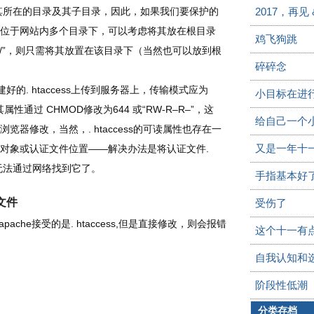
影响其所在的目录及其子目录，因此，如果我们要保护的
2017，再见 
位于网站内多个目录下，可以考虑将其放在根目录
鸡飞狗跳
es/”，则只需将其放置在该目录下（当然也可以放到根
碎碎念
. htaccess上传到服务器上，传输模式应为
小目标在进
属性通过 CHMOD修改为644 或“RW-R–R–”，这
给自己一个
器修改，当然，. htaccess的可读属性也存在一
又是一年十
对象或认证文件位置——解决办法是将认证文件.
便无法通过网络找到它了。
手指基本好
s文件
受伤了
apache接受的是. htaccess,但是直接修改，则会报错
这个十一有
自我认知和
阶段性低潮
分类存档