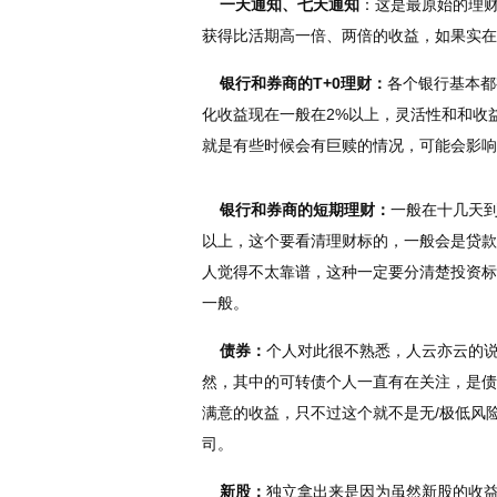
一天通知、七天通知
：这是最原始的理
获得比活期高一倍、两倍的收益，如果实在
银行和券商的T+0理财：
各个银行基本都
化收益现在一般在2%以上，灵活性和和收
就是有些时候会有巨赎的情况，可能会影响
银行和券商的短期理财：
一般在十几天到
以上，这个要看清理财标的，一般会是贷款
人觉得不太靠谱，这种一定要分清楚投资标
一般。
债券：
个人对此很不熟悉，人云亦云的
然，其中的可转债个人一直有在关注，是债
满意的收益，只不过这个就不是无/极低风
司。
新股：
独立拿出来是因为虽然新股的收