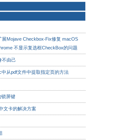
ojave Checkbox-Fix修复 macOS
 Chrome 不显示复选框CheckBox的问题
身不由己
c中从pdf文件中提取指定页的方法
 的锁屏键
输入中文卡的解决方案
结