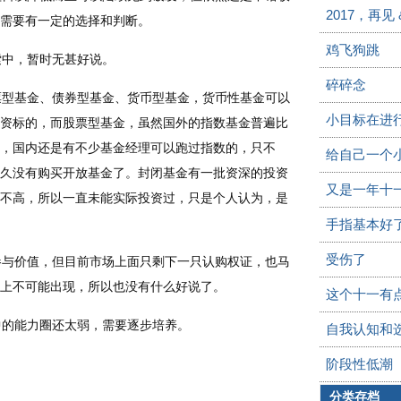
2017，再见 
需要有一定的选择和判断。
鸡飞狗跳
索中，暂时无甚好说。
碎碎念
票型基金、债券型基金、货币型基金，货币性基金可以
小目标在进
资标的，而股票型基金，虽然国外的指数基金普遍比
，国内还是有不少基金经理可以跑过指数的，只不
给自己一个
久没有购买开放基金了。封闭基金有一批资深的投资
又是一年十
不高，所以一直未能实际投资过，只是个人认为，是
手指基本好
受伤了
与价值，但目前市场上面只剩下一只认购权证，也马
上不可能出现，所以也没有什么好说了。
这个十一有
的能力圈还太弱，需要逐步培养。
自我认知和
阶段性低潮
分类存档