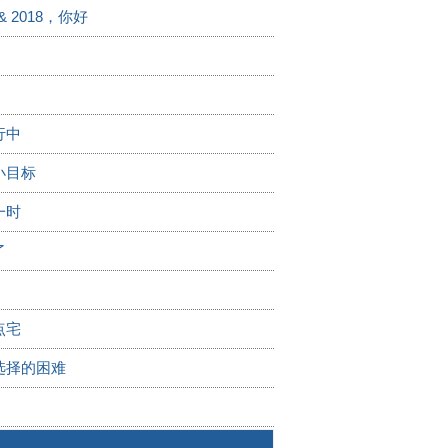
& 2018，你好
行中
小目标
一时
了
点宅
选择的困难