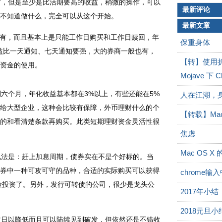
财，但是至少是比活期要高的收益，稍微的操作，可以
最新评论
不知道做什么，完全可以从这个开始。
最新文章
有，而且基本上是只能工作日购买和工作日赎回，年
保重身体
益比一天通知、七天通知要强，大的券商一般也有，
【转】使用扩展M
资金的使用。
Mojave 下
六个月，年化收益基本都在3%以上，有些还能在5%
人在江湖，
给大型企业，这种会比较有保障，外币理财什么的个
【转载】Ma
的和看清楚条款再购买。此类短期理财资金灵活性很
焦虑
Mac OS X
说法是：赶上加息周期，债券实在不是个好标的。当
券中一种可攻可守的品种，合适的实际购买可以获得
chrome
险投资了。另外，发行可转债的公司，很少是龙头公
2017年小结
2018元旦小
益日以降低而且可以陆续见到破发，但依然还是不错收